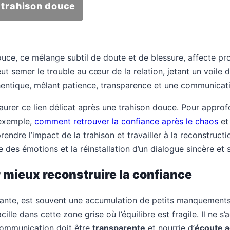
 trahison douce
douce, ce mélange subtil de doute et de blessure, affecte pr
t semer le trouble au cœur de la relation, jetant un voile d
hentique, mêlant patience, transparence et une communicat
urer ce lien délicat après une trahison douce. Pour approf
 exemple,
comment retrouver la confiance après le chaos
e
endre l’impact de la trahison et travailler à la reconstruct
 des émotions et la réinstallation d’un dialogue sincère et 
 mieux reconstruire la confiance
grante, est souvent une accumulation de petits manquements
cille dans cette zone grise où l’équilibre est fragile. Il ne 
communication doit être
transparente
et nourrie d’
écoute a